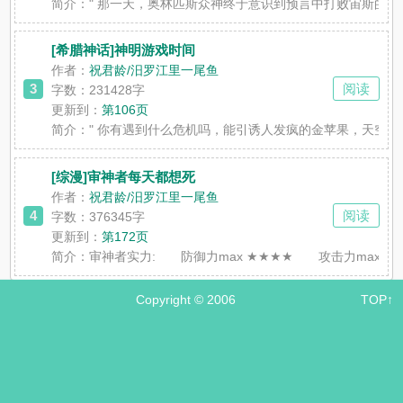
简介：
" 那一天，奥林匹斯众神终于意识到预言中打败宙斯的
[希腊神话]神明游戏时间
作者：
祝君龄/汨罗江里一尾鱼
3
阅读
字数：231428字
更新到：
第106页
简介：
" 你有遇到什么危机吗，能引诱人发疯的金苹果，天空
[综漫]审神者每天都想死
作者：
祝君龄/汨罗江里一尾鱼
4
阅读
字数：376345字
更新到：
第172页
简介：
审神者实力: 防御力max ★★★★ 攻击力max 
Copyright © 2006
TOP↑