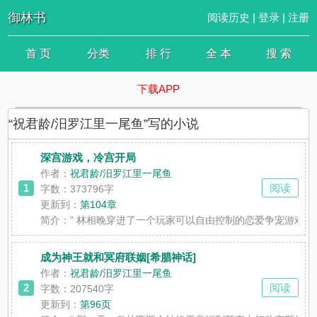
御林书
阅读历史
|
登录
|
注册
首 页
分类
排 行
全 本
搜 索
下载APP
“祝君龄/汨罗江里一尾鱼”写的小说
深宫游戏，冷宫开局
作者：
祝君龄/汨罗江里一尾鱼
1
阅读
字数：373796字
更新到：
第104章
简介：
" 林相晚穿进了一个玩家可以自由控制的恋爱争宠游戏
成为神王就和冥府联姻[希腊神话]
作者：
祝君龄/汨罗江里一尾鱼
2
阅读
字数：207540字
更新到：
第96页