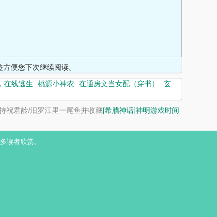
入书签方便您下次继续阅读。
，在线逃生
桃源小神农
在通房文当女配（穿书）
玄
持祝君龄/汨罗江里一尾鱼并收藏
[希腊神话]神明游戏时间
多读者欣赏。