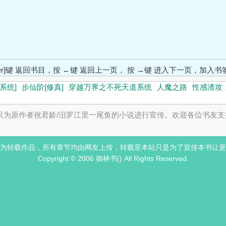
ter]键 返回书目，按 ←键 返回上一页， 按 →键 进入下一页，加
系统]
步仙阶[修真]
穿越万界之不死天道系统
人魔之路
性感渣攻
只为原作者祝君龄/汨罗江里一尾鱼的小说进行宣传。欢迎各位书友支
为转载作品，所有章节均由网友上传，转载至本站只是为了宣传本书让更
Copyright © 2006 御林书() All Rights Reserved.