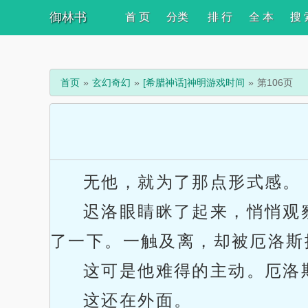
御林书
首 页
分类
排 行
全 本
搜 
首页
玄幻奇幻
[希腊神话]神明游戏时间
第106页
无他，就为了那点形式感。
迟洛眼睛眯了起来，悄悄观
了一下。一触及离，却被厄洛斯
这可是他难得的主动。厄洛
这还在外面。