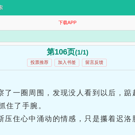
索
下载APP
第106页
(1/1)
投票推荐
加入书签
留言反馈
察了一圈周围，发现没人看到以后，踮
抓住了手腕。
斯压住心中涌动的情感，只是攥着迟洛