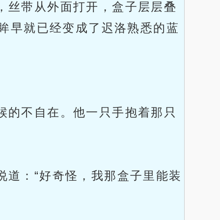
，丝带从外面打开，盒子层层叠
眸早就已经变成了迟洛熟悉的蓝
候的不自在。他一只手抱着那只
说道：“好奇怪，我那盒子里能装