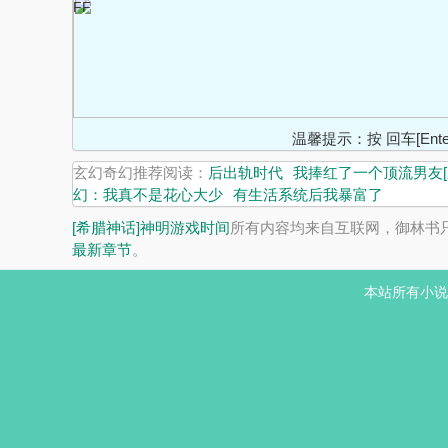
FF
温馨提示：按 回车[En
玄幻奇幻推荐阅读：
后出轨时代
我捧红了一个顶流男友[
幻：我真不是花心大少
有生活系统后我暴富了
[希腊神话]神明游戏时间
所有内容均来自互联网，御林书
最新章节
。
本站所有小说