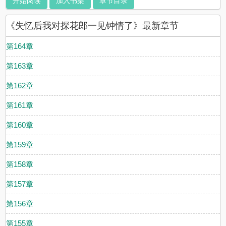
开始阅读
加入书架
章节目录
《失忆后我对探花郎一见钟情了》最新章节
第164章
第163章
第162章
第161章
第160章
第159章
第158章
第157章
第156章
第155章