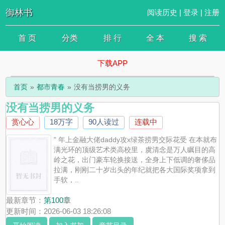
御林书
阅读历史
|
登录
|
注册
首 页
分类
排 行
全 本
搜 索
下载APP
首页
都市青春
没有当捞男的义务
没有当捞男的义务
赏心心
18万字
90人读过
连载中
" 年上金融大佬daddy攻x绿茶捞男交际花受 在本就布
满光环的顶级艺术类高校里，虞清念是万人瞩目的高
岭之花，出门豪车轮换接送，全身上下低调的奢侈品
拉满，刚刚二十岁出头的年纪就把各大国际奖项拿到
手软，..
最新章节：
第100章
更新时间：2026-06-03 18:26:08