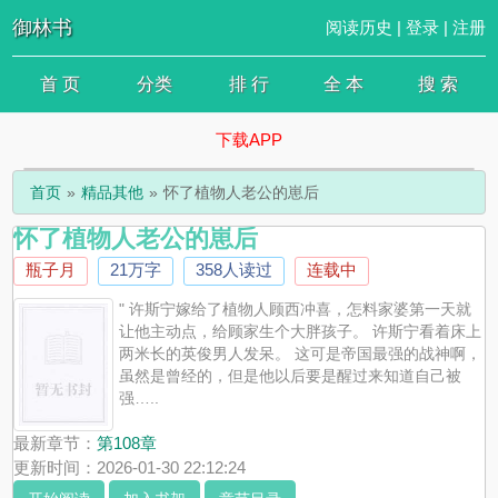
御林书
阅读历史
|
登录
|
注册
首 页
分类
排 行
全 本
搜 索
下载APP
首页
精品其他
怀了植物人老公的崽后
怀了植物人老公的崽后
瓶子月
21万字
358人读过
连载中
" 许斯宁嫁给了植物人顾西冲喜，怎料家婆第一天就
让他主动点，给顾家生个大胖孩子。 许斯宁看着床上
两米长的英俊男人发呆。 这可是帝国最强的战神啊，
虽然是曾经的，但是他以后要是醒过来知道自己被
强…..
最新章节：
第108章
更新时间：2026-01-30 22:12:24