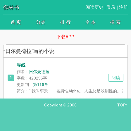
御林书
阅读历史
|
登录
|
注册
首 页
分类
排 行
全 本
搜 索
下载APP
“日尔曼德拉”写的小说
界线
作者：
日尔曼德拉
1
阅读
字数：420295字
更新到：
第116章
简介：
" 我叫李景，一名男性Alpha。 人生总是戏剧性的。 
Copyright © 2006
TOP↑