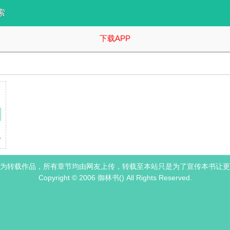
索
下载APP
道人满为患，男配女配赛道供不应求，主角身边的医生助理也有系统宿主踊跃
为转载作品，所有章节均由网友上传，转载至本站只是为了宣传本书让更
Copyright © 2006 御林书() All Rights Reserved.