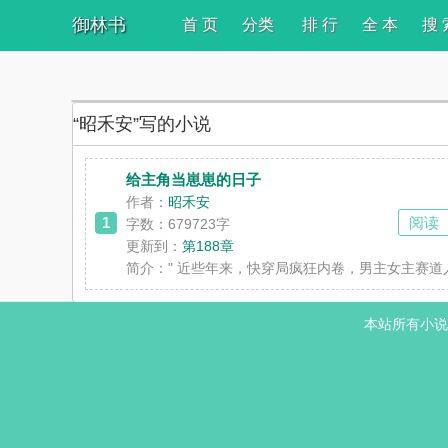
御林书
首 页
分类
排 行
全 本
搜 
“昭禾安”写的小说
给主角当崽崽的日子
作者：
昭禾安
1
阅读
字数：679723字
更新到：
第188章
简介：
" 近些年来，快穿局疯狂内卷，男主女主赛
本站所有小说