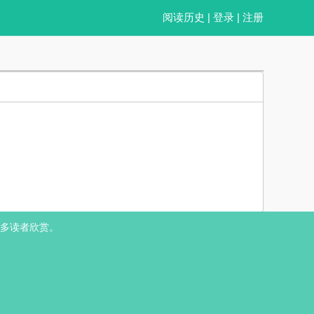
阅读历史
|
登录
|
注册
报名。 系统060在系统比拼之间年年垫底，穷困潦倒到找不到宿主，它灵
多读者欣赏。