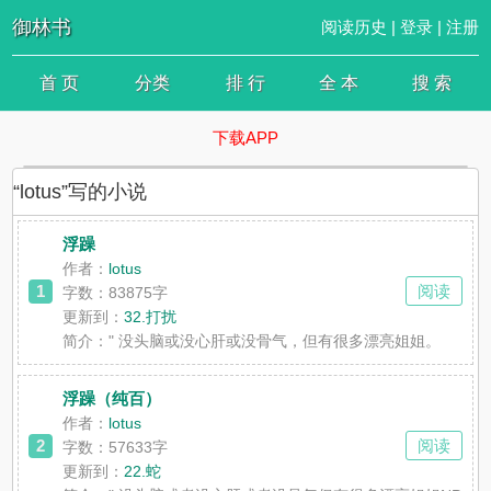
御林书
阅读历史
|
登录
|
注册
首 页
分类
排 行
全 本
搜 索
下载APP
“lotus”写的小说
浮躁
作者：
lotus
1
阅读
字数：83875字
更新到：
32.打扰
简介：
" 没头脑或没心肝或没骨气，但有很多漂亮姐姐。
浮躁（纯百）
作者：
lotus
2
阅读
字数：57633字
更新到：
22.蛇