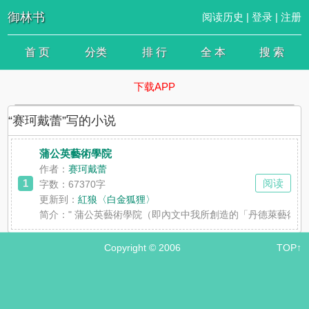
御林书
阅读历史
|
登录
|
注册
首 页
分类
排 行
全 本
搜 索
下载APP
“赛珂戴蕾”写的小说
蒲公英藝術學院
作者：
赛珂戴蕾
1
阅读
字数：67370字
更新到：
紅狼〈白金狐狸〉
简介：
" 蒲公英藝術學院（即內文中我所創造的「丹德萊藝術
Copyright © 2006
TOP↑