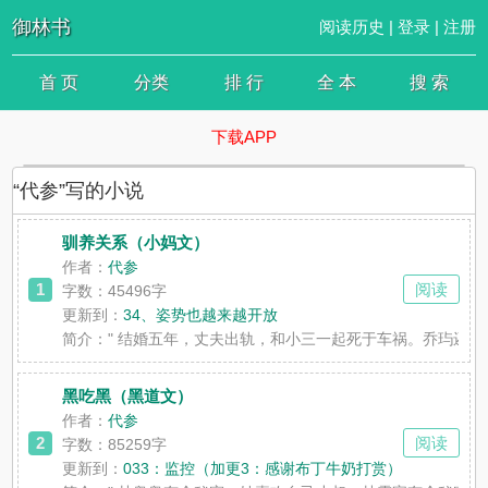
御林书
阅读历史
|
登录
|
注册
首 页
分类
排 行
全 本
搜 索
下载APP
“代参”写的小说
驯养关系（小妈文）
作者：
代参
1
阅读
字数：45496字
更新到：
34、姿势也越来越开放
简介：
" 结婚五年，丈夫出轨，和小三一起死于车祸。乔玙还
黑吃黑（黑道文）
作者：
代参
2
阅读
字数：85259字
更新到：
033：监控（加更3：感谢布丁牛奶打赏）