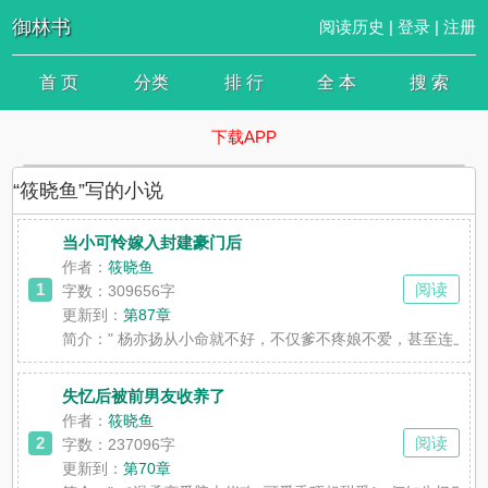
御林书
阅读历史
|
登录
|
注册
首 页
分类
排 行
全 本
搜 索
下载APP
“筱晓鱼”写的小说
当小可怜嫁入封建豪门后
作者：
筱晓鱼
1
阅读
字数：309656字
更新到：
第87章
简介：
" 杨亦扬从小命就不好，不仅爹不疼娘不爱，甚至连上学
失忆后被前男友收养了
作者：
筱晓鱼
2
阅读
字数：237096字
更新到：
第70章