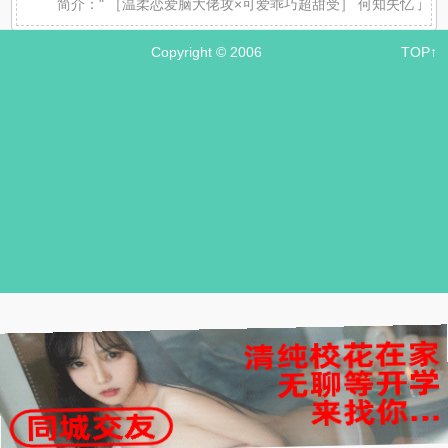
简介：
" ［温柔恋爱脑大佬攻×可爱乖巧超甜受］ 何知失忆了
Copyright © 2006
TOP↑