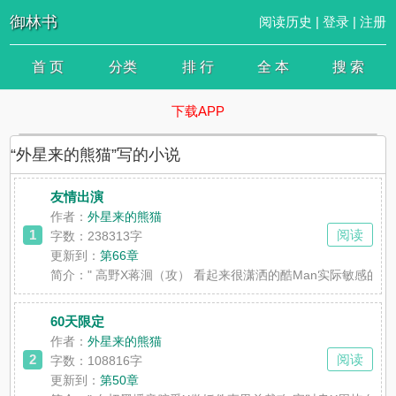
御林书
阅读历史
|
登录
|
注册
首 页
分类
排 行
全 本
搜 索
下载APP
“外星来的熊猫”写的小说
友情出演
作者：
外星来的熊猫
1
阅读
字数：238313字
更新到：
第66章
简介：
" 高野X蒋洄（攻） 看起来很潇洒的酷Man实际敏感
60天限定
作者：
外星来的熊猫
2
阅读
字数：108816字
更新到：
第50章