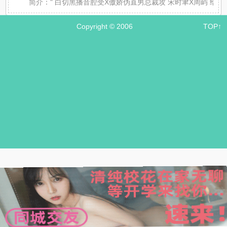
简介：
" 白切黑播音腔受X傲娇伪直男总裁攻 宋时聿X周屿 给
Copyright © 2006
TOP↑