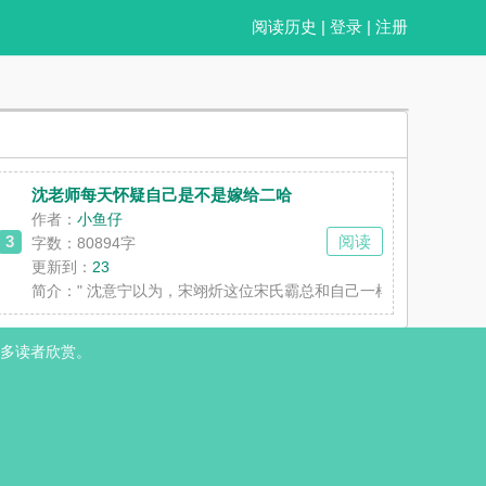
阅读历史
|
登录
|
注册
沈老师每天怀疑自己是不是嫁给二哈
作者：
小鱼仔
3
阅读
字数：80894字
更新到：
23
难嫡女，文采烂到全国皆知。更坏的消息：她居然还有一个未婚妻。最好
車瘋狂吃肉無邏輯喜歡番外的同學也能去看看主線故事哦(
简介：
" 沈意宁以为，宋翊炘这位宋氏霸总和自己一样——被家里
多读者欣赏。