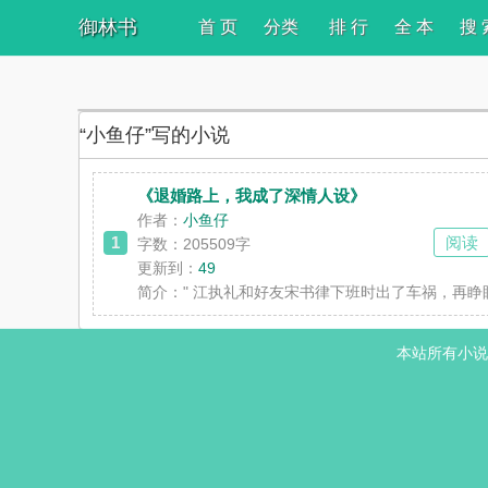
御林书
首 页
分类
排 行
全 本
搜 
“小鱼仔”写的小说
《退婚路上，我成了深情人设》
作者：
小鱼仔
1
阅读
字数：205509字
更新到：
49
简介：
" 江执礼和好友宋书律下班时出了车祸，再
本站所有小说