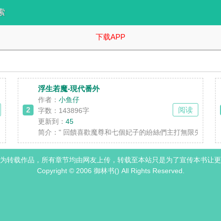
索
下载APP
浮生若魔-現代番外
作者：
小鱼仔
2
阅读
字数：143896字
更新到：
45
睁眼，竟穿到一个以诗为命的架空王朝。坏消息：她穿成了京城闻名的诗
简介：
" 回饋喜歡魔尊和七個妃子的紛絲們主打無限失速列
为转载作品，所有章节均由网友上传，转载至本站只是为了宣传本书让更
Copyright © 2006 御林书() All Rights Reserved.