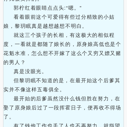
郭柠红着眼睛点点头:“嗯。”
看着眼前这个可爱得有些过分精致的小姑
娘，黎玥眠真是越想越想不明白。
就这三个孩子的长相，有这极大的相似程
度，一看就是都随了娘长的，原身娘高低也是个
花魁水准，怎么想不开嫁了这么个又穷又嫖又赌
的男人？
真是没眼光。
但黎玥眠不知道的是，在最开始这个后爹其
实并不像这样五毒俱全。
最开始的后爹虽然没什么钱但胜在努力，在
娶了原身娘后过了一段挥霍日子，便再收不得场
了。
有了钱他工作也丢了人也不再努力，就指望