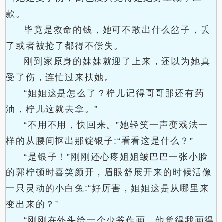
款。
毕竟是救命的钱，她可不敢出什么岔子，丢
了或者被抢了都得不偿失。
刚到家原身的妹妹就迎了上来，还以为她真
受了伤，连忙过来扶她。
“姐姐这是怎么了？柠儿记得哥哥那还有药
油，柠儿这就去拿。”
“不用不用，快回来。”她轻笑一声变戏法一
样的从腰间抠出那锭银子:“看看这是什么？”
“是银子！”刚刚还心疼姐姐皱巴巴一张小脸
的郭柠顿时喜笑颜开，眉眼舒展开来的时候活像
一只灵动的小白兔:“好厉害，姐姐这是从哪里来
变出来的？”
“刚刚在外头给一个少爷作画，他觉得我画得