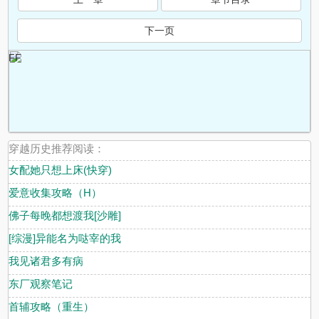
下一页
FF
穿越历史推荐阅读：
女配她只想上床(快穿)
爱意收集攻略（H）
佛子每晚都想渡我[沙雕]
[综漫]异能名为哒宰的我
我见诸君多有病
东厂观察笔记
首辅攻略（重生）