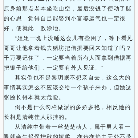
原身娘那点老本坐吃山空，最后没钱了便动了赌
的心思，觉得自己能娶到小富婆运气也一定很
好，便就此一败涂地。
“姐姐一晚上没睡这会儿有些困了，等下看见
哥哥让他拿着钱去赌坊把借据要回来知道了吗？
千万要记住了，一定要当着所有人面拿到借据再
把银子给他们，一定要有外人见证。”
其实倒也不是黎玥眠不想亲自去，这么大的
事情其实怎么不应该交给一个孩子来办，但她这
张脸长得本就太危险。
倒不是什么勾栏做派的多娇多艳，相反她的
长相是清纯佳人那挂的。
从清纯中带着一丝楚楚动人，属于男人看一
眼就会生起保护欲的娇柔，亦步亦趋中无处不带