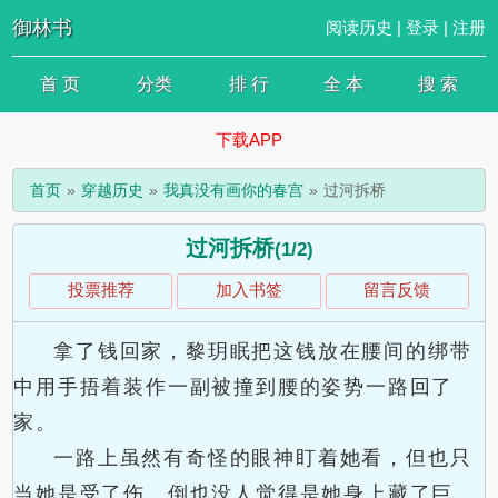
御林书
阅读历史
|
登录
|
注册
首 页
分类
排 行
全 本
搜 索
下载APP
首页
穿越历史
我真没有画你的春宫
过河拆桥
过河拆桥
(1/2)
投票推荐
加入书签
留言反馈
拿了钱回家，黎玥眠把这钱放在腰间的绑带
中用手捂着装作一副被撞到腰的姿势一路回了
家。
一路上虽然有奇怪的眼神盯着她看，但也只
当她是受了伤，倒也没人觉得是她身上藏了巨