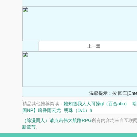
FF
上一章
FF
温馨提示：按 回车[En
精品其他推荐阅读：
她知道我人人可操gl（百合abo）
暗
国NP】暗香雨云尤
明珠（1v1）h
（综漫同人）请点击伟大航路RPG
所有内容均来自互联
新章节
。