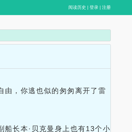
阅读历史
|
登录
|
注册
自由，你逃也似的匆匆离开了雷
船长本·贝克曼身上也有13个小