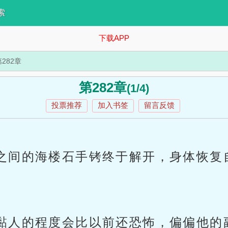
索
下载APP
第282章
第282章
(1/4)
投票推荐
加入书签
留言反馈
之间的海楼石手铐终于解开，身体恢复
黏人的程度会比以前还恐怖，偏偏他的副