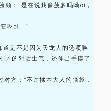
颊：“是在说我像菠萝吗呦oi，
呢oi。”
知道是不是因为天龙人的选项唤
刚才的对话生气，还伸出手摸了
过对方：“不许揉本大人的脑袋，