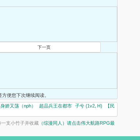
下一页
入书签方便您下次继续阅读。
身娇又荡（nph）
超品兵王在都市
子兮 (1v2, H)
【民
持一支小竹子并收藏
（综漫同人）请点击伟大航路RPG最