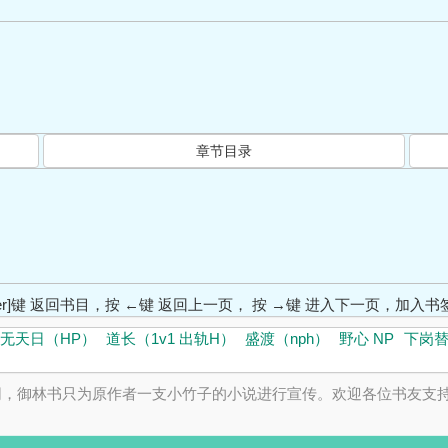
章节目录
ter]键 返回书目，按 ←键 返回上一页， 按 →键 进入下一页，加
无天日（HP）
道长（1v1 出轨H）
盛渡（nph）
野心 NP
下岗替
网，御林书只为原作者一支小竹子的小说进行宣传。欢迎各位书友支