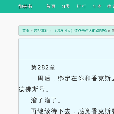
御林书
首 页
分类
排 行
全 本
搜 
首页
精品其他
（综漫同人）请点击伟大航路RPG
第282章
一周后，绑定在你和香克斯
德佛斯号。
溜了溜了。
再继续待下去，感觉香克斯