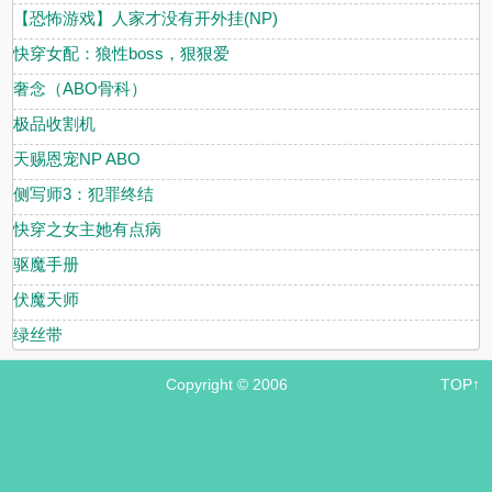
【恐怖游戏】人家才没有开外挂(NP)
快穿女配：狼性boss，狠狠爱
奢念（ABO骨科）
极品收割机
天赐恩宠NP ABO
侧写师3：犯罪终结
快穿之女主她有点病
驱魔手册
伏魔天师
绿丝带
Copyright © 2006
TOP↑