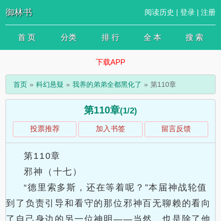
御林书
阅读历史
|
登录
|
注册
首 页
分类
排 行
全 本
搜 索
下载APP
首页
科幻悬疑
我养的弟弟全都黑化了
第110章
第110章
(1/2)
投票推荐
加入书签
留言反馈
第110章
邪神（十七）
“德里索多斯，还在等着呢？”本届神战轮值
到了负责引导和看守的那位邪神百无聊赖的看向
了自己身边的另一位神明——当然，也是除了他