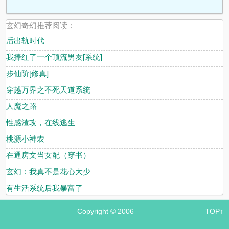
玄幻奇幻推荐阅读：
后出轨时代
我捧红了一个顶流男友[系统]
步仙阶[修真]
穿越万界之不死天道系统
人魔之路
性感渣攻，在线逃生
桃源小神农
.
在通房文当女配（穿书）
玄幻：我真不是花心大少
有生活系统后我暴富了
Copyright © 2006
TOP↑