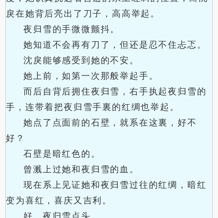
戾在她背后亮出了刀子，高高举起。
夜归雪的手微微颤抖。
她知道不会再有刀了，但还是忍不住忐忑。
沈戾能够感受到她的不安。
她上前，如第一次那般举起手。
而后自背后拥住夜归雪，右手执起夜归雪的
手，连带着把夜归雪手裏的红绸也举起。
她点了点面前的石壁，就系在这裏，好不
好？
石壁是暗红色的。
曾溅上过她和夜归雪的血。
现在系上见证她和夜归雪过往的红绸，暗红
变为喜红，喜庆又吉利。
好。夜归雪点头。