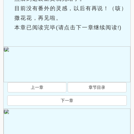
目前没有番外的灵感，以后有再说！（咳）
撒花花，再见啦。
本章已阅读完毕(请点击下一章继续阅读!)
FF
上一章
章节目录
下一章
FF